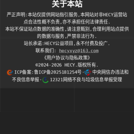
关于本站
严正声明:本站仅提供网站指引服务,本网站对非HECY运营站
点合法性概不负责,亦不承担任何法律责任.
本站不保证站点数据的准确性,请注意甄别,合理利用站点提供
的数据与服务,严禁非法行为.
站长承诺:HECY公益项目,永不付费及投广.
联系我们:
hecyxyz@163.com
《用户协议与隐私政策》
©2024-2026 HECY.版权所有.
ICP备案:
鲁ICP备2025181254号
·
中央网信办违法和
不良信息举报
·
12321网络不良与垃圾信息举报受理